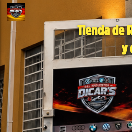
ose slideout menu.
Tienda de 
 y