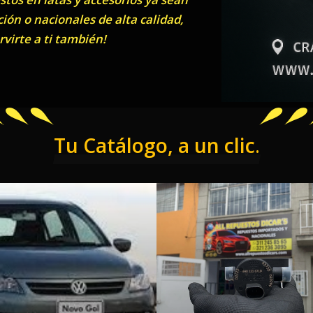
ón o nacionales de alta calidad,
virte a ti también!
Tu Catálogo, a un clic
.