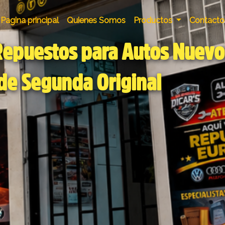
Pagina principal
Quienes Somos
Productos
Contacto
Repuestos para Autos Nuevos
 de Segunda Original