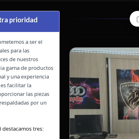
tra prioridad
ometemos a ser el
ales para las
ces de nuestros
lia gama de productos
nal y una experiencia
s facilitar la
oporcionar las piezas
respaldadas por un
í destacamos tres: