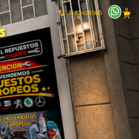
0
3112458565

